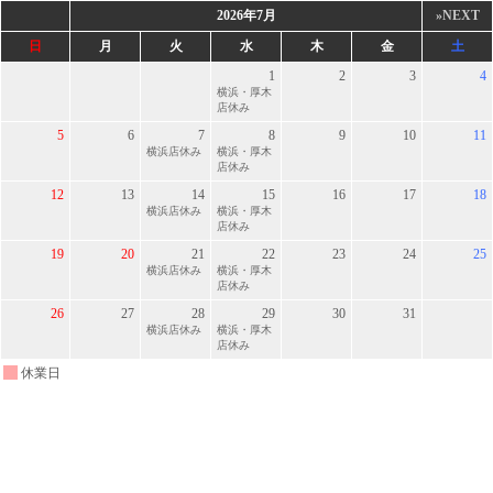
2026年7月
»NEXT
日
月
火
水
木
金
土
1
2
3
4
横浜・厚木
店休み
5
6
7
8
9
10
11
横浜店休み
横浜・厚木
店休み
12
13
14
15
16
17
18
横浜店休み
横浜・厚木
店休み
19
20
21
22
23
24
25
横浜店休み
横浜・厚木
店休み
26
27
28
29
30
31
横浜店休み
横浜・厚木
店休み
休業日