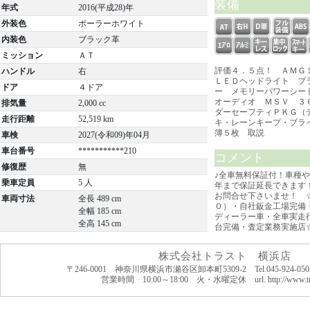
装備
年式
2016(平成28)年
外装色
ポーラーホワイト
内装色
ブラック革
ミッション
ＡＴ
評価４．５点！ ＡＭＧ
ハンドル
右
ＬＥＤヘッドライト ブ
ドア
４ドア
ー メモリーパワーシー
オーディオ ＭＳＶ ３
排気量
2,000 cc
ダーセーフティＰＫＧ（
走行距離
52,519 km
キ・レーンキープ・ブラ
簿５枚 取説
車検
2027(令和09)年04月
車台番号
***********210
コメント
修復歴
無
♪全車無料保証付！車種
乗車定員
5 人
年まで保証延長できます
お問合せ下さいませ！ 
車両寸法
全長 489 cm
０）・自社鈑金工場完備
全幅 185 cm
ディーラー車・全車実走
全高 145 cm
台完備・査定業務実施店
株式会社トラスト 横浜店
〒246-0001 神奈川県横浜市瀬谷区卸本町5309-2 Tel.045-924-0505 F
営業時間 10:00～18:00 火・水曜定休 url. http://www.tru