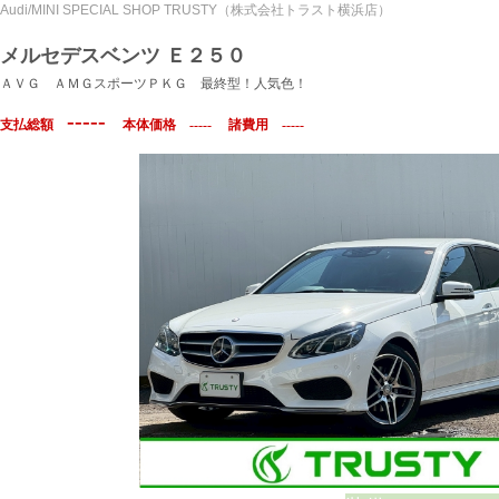
Audi/MINI SPECIAL SHOP TRUSTY（株式会社トラスト横浜店）
メルセデスベンツ Ｅ２５０
ＡＶＧ ＡＭＧスポーツＰＫＧ 最終型！人気色！
-----
支払総額
本体価格
-----
諸費用
-----