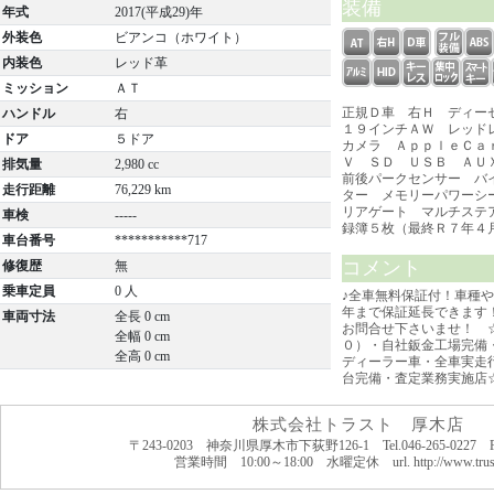
装備
年式
2017(平成29)年
外装色
ビアンコ（ホワイト）
内装色
レッド革
ミッション
ＡＴ
正規Ｄ車 右Ｈ ディー
ハンドル
右
１９インチＡＷ レッド
ドア
５ドア
カメラ ＡｐｐｌｅＣａ
Ｖ ＳＤ ＵＳＢ ＡＵ
排気量
2,980 cc
前後パークセンサー バ
走行距離
76,229 km
ター メモリーパワーシ
リアゲート マルチステ
車検
-----
録簿５枚（最終Ｒ７年４
車台番号
***********717
コメント
修復歴
無
乗車定員
0 人
♪全車無料保証付！車種
年まで保証延長できます
車両寸法
全長 0 cm
お問合せ下さいませ！ 
全幅 0 cm
０）・自社鈑金工場完備
全高 0 cm
ディーラー車・全車実走
台完備・査定業務実施店
株式会社トラスト 厚木店
〒243-0203 神奈川県厚木市下荻野126-1 Tel.046-265-0227 Fax
営業時間 10:00～18:00 水曜定休 url. http://www.trust