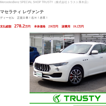
MercedesBenz SPECIAL SHOP TRUSTY（株式会社トラスト厚木店）
マセラティ レヴァンテ
ディーゼル 正規Ｄ車！右Ｈ！赤革！
278.2
支払総額
万円
本体価格
259
万円
諸費用
19.2
万円