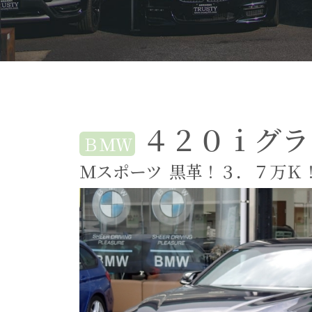
４２０ｉグラ
ＢＭＷ
Ｍスポーツ
黒革！３．７万Ｋ