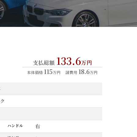
133.6
支払総額
万円
115
18.6
本体価格
万円
諸費用
万円
年
ク
ハンドル
右