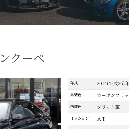
ンクーペ
！
年式
2014(平成26)
外装色
カーボンブラッ
内装色
ブラック革
ミッション
ＡＴ