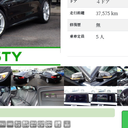
ドア
４ドア
走行距離
37,575 km
修復歴
無
乗車定員
5 人