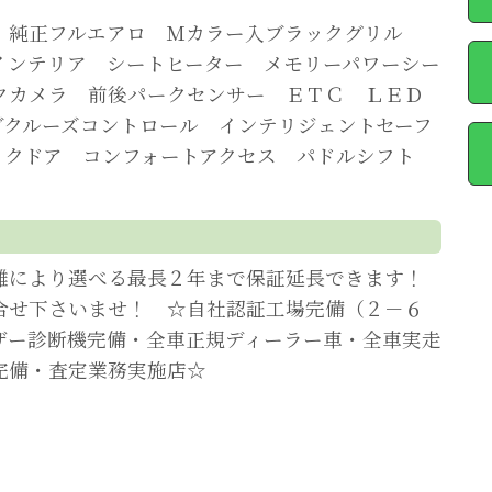
 純正フルエアロ Ｍカラー入ブラックグリル
インテリア シートヒーター メモリーパワーシー
クカメラ 前後パークセンサー ＥＴＣ ＬＥＤ
ブクルーズコントロール インテリジェントセーフ
ックドア コンフォートアクセス パドルシフト
離により選べる最長２年まで保証延長できます！
合せ下さいませ！ ☆自社認証工場完備（２－６
ザー診断機完備・全車正規ディーラー車・全車実走
完備・査定業務実施店☆