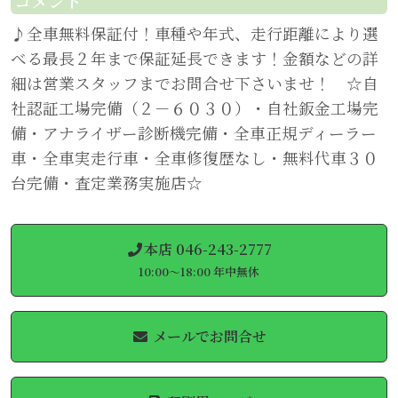
コメント
♪全車無料保証付！車種や年式、走行距離により選
べる最長２年まで保証延長できます！金額などの詳
細は営業スタッフまでお問合せ下さいませ！ ☆自
社認証工場完備（２－６０３０）・自社鈑金工場完
備・アナライザー診断機完備・全車正規ディーラー
車・全車実走行車・全車修復歴なし・無料代車３０
台完備・査定業務実施店☆
本店 046-243-2777
10:00～18:00 年中無休
メールでお問合せ