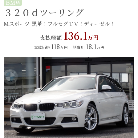
ＢＭＷ
３２０ｄツーリング
Ｍスポーツ
黒革！フルセグＴＶ！ディーゼル！
136.1
支払総額
万円
118
18.1
本体価格
万円
諸費用
万円