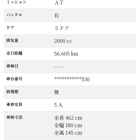
ミッション
ＡＴ
ハンドル
右
ドア
５ドア
排気量
2000 cc
走行距離
56,605 km
車検日
-----
車台番号
***********530
修復歴
無
乗車定員
5 人
車両寸法
全長 462 cm
全幅 180 cm
全高 145 cm