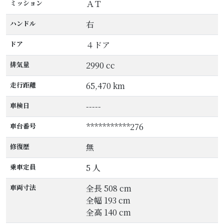
ミッション
ＡＴ
ハンドル
右
ドア
４ドア
排気量
2990 cc
走行距離
65,470 km
車検日
-----
車台番号
***********276
修復歴
無
乗車定員
5 人
車両寸法
全長 508 cm
全幅 193 cm
全高 140 cm