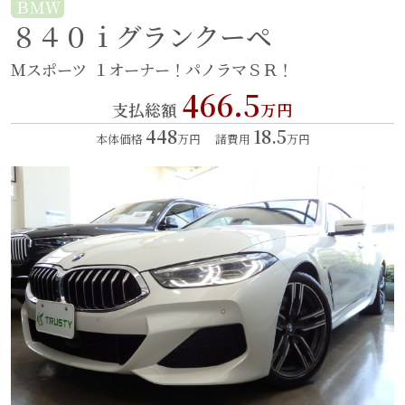
ＢＭＷ
８４０ｉグランクーペ
Ｍスポーツ
１オーナー！パノラマＳＲ！
466.5
支払総額
万円
448
18.5
本体価格
万円
諸費用
万円