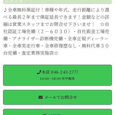
コメント
♪全車無料保証付！車種や年式、走行距離により選
べる最長２年まで保証延長できます！金額などの詳
細は営業スタッフまでお問合せ下さいませ！ ☆自
社認証工場完備（２－６０３０）・自社鈑金工場完
備・アナライザー診断機完備・全車正規ディーラー
車・全車実走行車・全車修復歴なし・無料代車３０
台完備・査定業務実施店☆
本店 046-243-2777
10:00～18:00 年中無休
メールでお問合せ