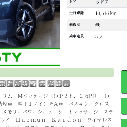
ドア
５ドア
走行距離
10,516 km
修復歴
無
乗車定員
5 人
トリム Ｍパッケージ（ＯＰ２８．２万円） Ｏ
禁煙車 純正１７インチＡＷ ベスキン／クロス
メモリーパワーシート シートマッサージ ステ
プレイ Ｈａｒｍａｎ／Ｋａｒｄｏｎ ワイヤレス