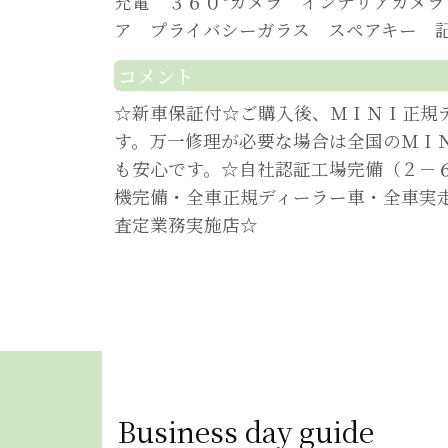
充電 ３６０°カメラ インテリアカメ
ア プライバシーガラス スペアキー 
コメント
☆新車保証付☆ご購入後、ＭＩＮＩ正規
す。万一修理が必要な場合は全国のＭＩ
も安心です。☆自社認証工場完備（２－
機完備・全車正規ディーラー車・全車実
査定業務実施店☆
Business day guide