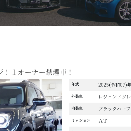
ジ！１オーナー禁煙車！
年式
2025(令和07)
外装色
レジェンドグレ
内装色
ブラックハーフ
ミッション
ＡＴ