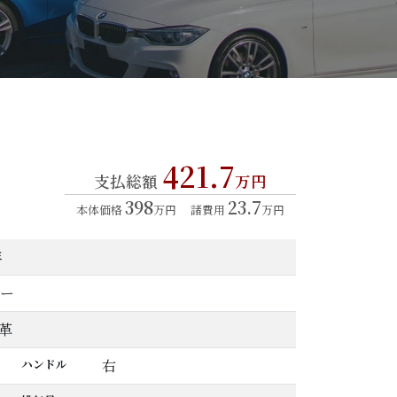
421.7
支払総額
万円
398
23.7
本体価格
万円
諸費用
万円
年
ー
革
ハンドル
右