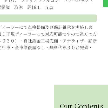
ラ ＰＤＣ アクティブクルコン パワーバックド
記録簿 取説 評価４．５点
ディーラーにて点検整備及び保証継承を実施しま
ＮＩ正規ディーラーにて対応可能ですので遠方の方
６０３０）・自社鈑金工場完備・アナライザー診断
走行車・全車修復歴なし・無料代車３０台完備・
Our Contents