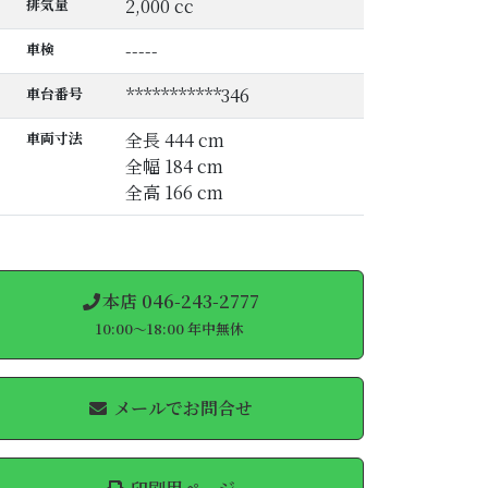
排気量
2,000 cc
車検
-----
車台番号
***********346
車両寸法
全長 444 cm
全幅 184 cm
全高 166 cm
本店 046-243-2777
10:00～18:00 年中無休
メールでお問合せ