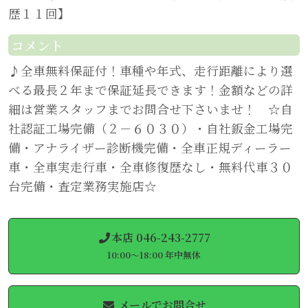
歴１１回】
コメント
♪全車無料保証付！車種や年式、走行距離により選
べる最長２年まで保証延長できます！金額などの詳
細は営業スタッフまでお問合せ下さいませ！ ☆自
社認証工場完備（２－６０３０）・自社鈑金工場完
備・アナライザー診断機完備・全車正規ディーラー
車・全車実走行車・全車修復歴なし・無料代車３０
台完備・査定業務実施店☆
本店 046-243-2777
10:00～18:00 年中無休
メールでお問合せ