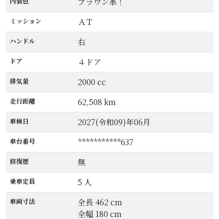
内装色
ブラウン革！
ミッション
ＡＴ
ハンドル
右
ドア
４ドア
排気量
2000 cc
走行距離
62,508 km
車検日
2027(令和09)年06月
車台番号
***********637
修復歴
無
乗車定員
5 人
車両寸法
全長 462 cm
全幅 180 cm