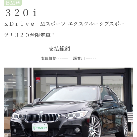
ＢＭＷ
３２０ｉ
ｘＤｒｉｖｅ Ｍスポーツ
エクスクルーシブスポー
ツ！３２０台限定車！
-----
支払総額
-----
-----
本体価格
諸費用