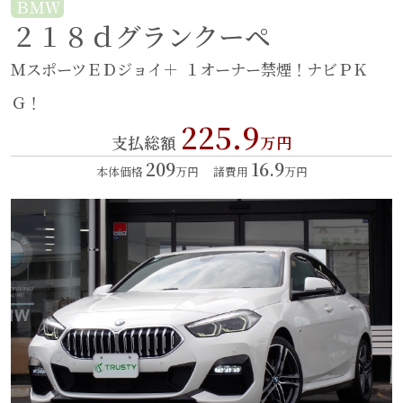
ＢＭＷ
２１８ｄグランクーペ
ＭスポーツＥＤジョイ＋
１オーナー禁煙！ナビＰＫ
Ｇ！
225.9
支払総額
万円
209
16.9
本体価格
万円
諸費用
万円