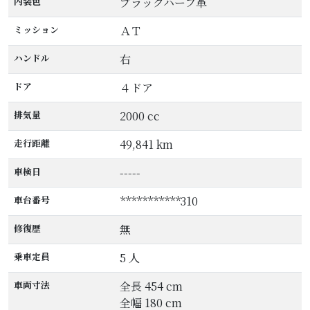
内装色
ブラックハーフ革
ミッション
ＡＴ
ハンドル
右
ドア
４ドア
排気量
2000 cc
走行距離
49,841 km
車検日
-----
車台番号
***********310
修復歴
無
乗車定員
5 人
車両寸法
全長 454 cm
全幅 180 cm