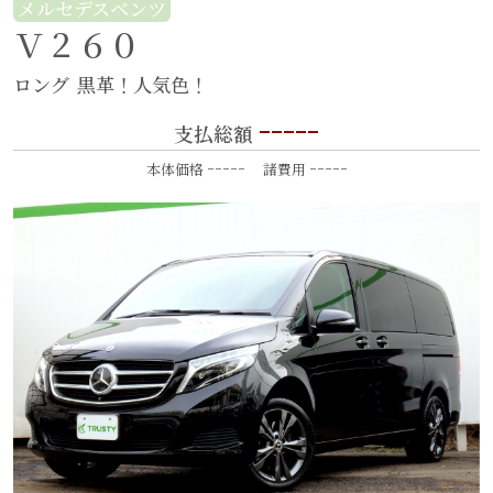
メルセデスベンツ
Ｖ２６０
ロング
黒革！人気色！
-----
支払総額
-----
-----
本体価格
諸費用