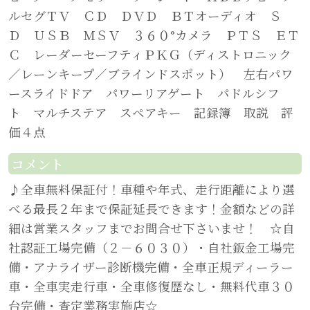
ルセグＴＶ ＣＤ ＤＶＤ ＢＴオーディオ Ｓ
Ｄ ＵＳＢ ＭＳＶ ３６０°カメラ ＰＴＳ ＥＴ
Ｃ レーダーセーフティＰＫＧ（ディストロニック
／レーンキープ／ブラインドスポット） 左右パワ
ースライドドア パワーリアゲート パドルシフ
ト マルチステア スペアキー 記録簿 取説 評
価４点
コメント
♪全車無料保証付！車種や年式、走行距離により選
べる最長２年まで保証延長できます！金額などの詳
細は営業スタッフまでお問合せ下さいませ！ ☆自
社認証工場完備（２－６０３０）・自社鈑金工場完
備・アナライザー診断機完備・全車正規ディーラー
車・全車実走行車・全車修復歴なし・無料代車３０
台完備・査定業務実施店☆