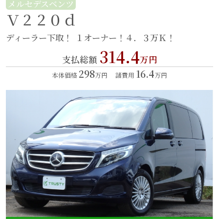
メルセデスベンツ
Ｖ２２０ｄ
ディーラー下取！
１オーナー！４．３万Ｋ！
314.4
支払総額
万円
298
16.4
本体価格
万円
諸費用
万円