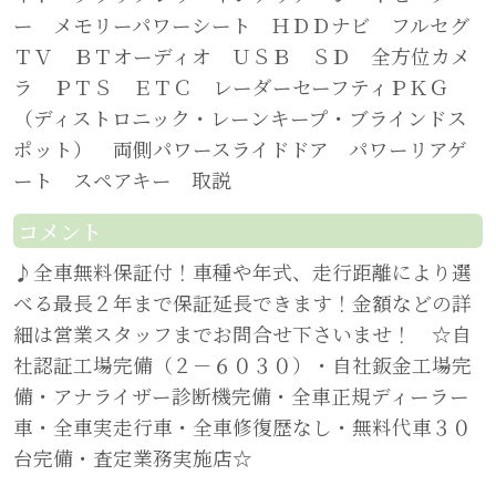
ー メモリーパワーシート ＨＤＤナビ フルセグ
ＴＶ ＢＴオーディオ ＵＳＢ ＳＤ 全方位カメ
ラ ＰＴＳ ＥＴＣ レーダーセーフティＰＫＧ
（ディストロニック・レーンキープ・ブラインドス
ポット） 両側パワースライドドア パワーリアゲ
ート スペアキー 取説
コメント
♪全車無料保証付！車種や年式、走行距離により選
べる最長２年まで保証延長できます！金額などの詳
細は営業スタッフまでお問合せ下さいませ！ ☆自
社認証工場完備（２－６０３０）・自社鈑金工場完
備・アナライザー診断機完備・全車正規ディーラー
車・全車実走行車・全車修復歴なし・無料代車３０
台完備・査定業務実施店☆