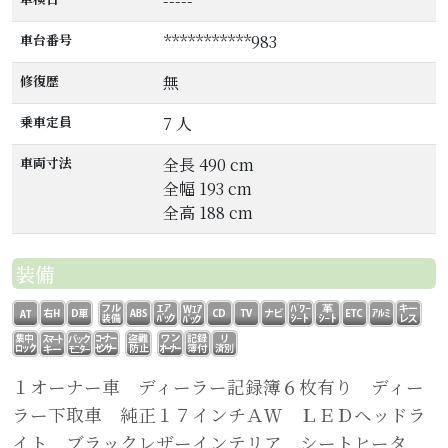
-----
車台番号
***********983
修復歴
無
乗車定員
7 人
車両寸法
全長 490 cm
全幅 193 cm
全高 188 cm
装備
１オーナー車 ディーラー記録簿６枚有り ディー
ラー下取車 純正１７インチＡＷ ＬＥＤヘッドラ
イト ブラックレザーインテリア シートヒータ