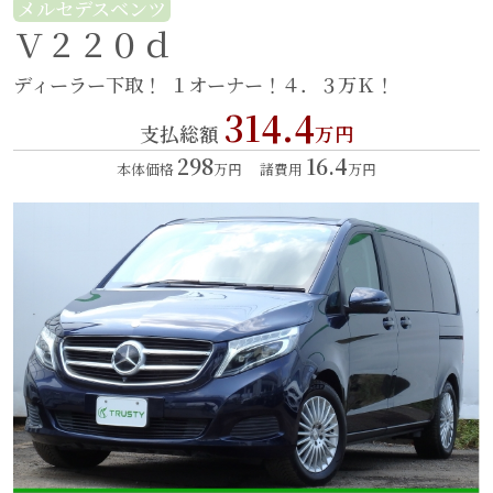
メルセデスベンツ
Ｖ２２０ｄ
ディーラー下取！
１オーナー！４．３万Ｋ！
314.4
支払総額
万円
298
16.4
本体価格
万円
諸費用
万円