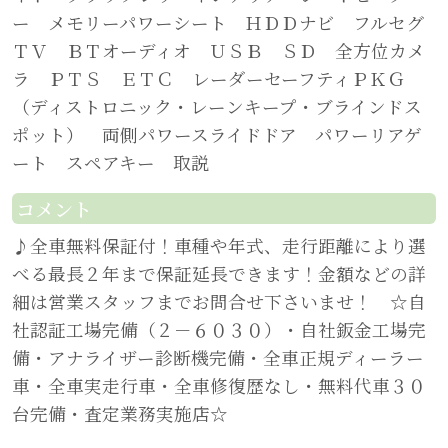
ー メモリーパワーシート ＨＤＤナビ フルセグ
ＴＶ ＢＴオーディオ ＵＳＢ ＳＤ 全方位カメ
ラ ＰＴＳ ＥＴＣ レーダーセーフティＰＫＧ
（ディストロニック・レーンキープ・ブラインドス
ポット） 両側パワースライドドア パワーリアゲ
ート スペアキー 取説
コメント
♪全車無料保証付！車種や年式、走行距離により選
べる最長２年まで保証延長できます！金額などの詳
細は営業スタッフまでお問合せ下さいませ！ ☆自
社認証工場完備（２－６０３０）・自社鈑金工場完
備・アナライザー診断機完備・全車正規ディーラー
車・全車実走行車・全車修復歴なし・無料代車３０
台完備・査定業務実施店☆