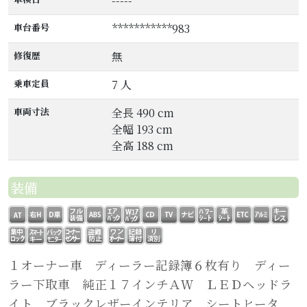
-----
車台番号
***********983
修復歴
無
乗車定員
7 人
車両寸法
全長 490 cm
全幅 193 cm
全高 188 cm
装備
１オーナー車 ディーラー記録簿６枚有り ディー
ラー下取車 純正１７インチＡＷ ＬＥＤヘッドラ
イト ブラックレザーインテリア シートヒータ