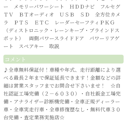
ー メモリーパワーシート ＨＤＤナビ フルセグ
ＴＶ ＢＴオーディオ ＵＳＢ ＳＤ 全方位カメ
ラ ＰＴＳ ＥＴＣ レーダーセーフティＰＫＧ
（ディストロニック・レーンキープ・ブラインドス
ポット） 両側パワースライドドア パワーリアゲ
ート スペアキー 取説
コメント
♪全車無料保証付！車種や年式、走行距離により選
べる最長２年まで保証延長できます！金額などの詳
細は営業スタッフまでお問合せ下さいませ！ ☆自
社認証工場完備（２－６０３０）・自社鈑金工場完
備・アナライザー診断機完備・全車正規ディーラー
車・全車実走行車・全車修復歴なし・無料代車３０
台完備・査定業務実施店☆