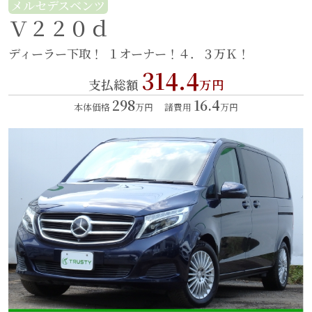
メルセデスベンツ
Ｖ２２０ｄ
ディーラー下取！
１オーナー！４．３万Ｋ！
314.4
支払総額
万円
298
16.4
本体価格
万円
諸費用
万円