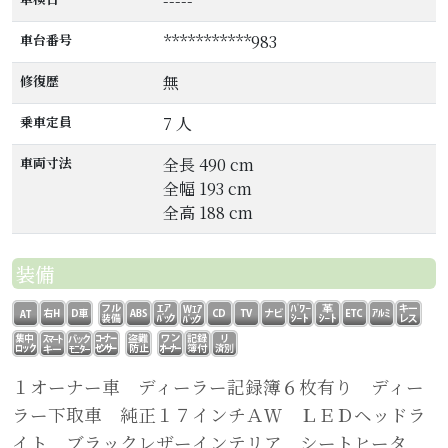
-----
車台番号
***********983
修復歴
無
乗車定員
7 人
車両寸法
全長 490 cm
全幅 193 cm
全高 188 cm
装備
１オーナー車 ディーラー記録簿６枚有り ディー
ラー下取車 純正１７インチＡＷ ＬＥＤヘッドラ
イト ブラックレザーインテリア シートヒータ