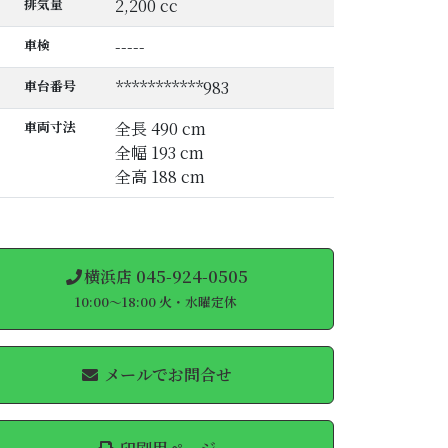
排気量
2,200 cc
車検
-----
車台番号
***********983
車両寸法
全長 490 cm
全幅 193 cm
全高 188 cm
横浜店 045-924-0505
10:00～18:00 火・水曜定休
メールでお問合せ