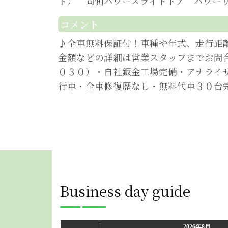
ト） 両側パワースライドドア パワー
コメント
♪全車無料保証付！車種や年式、走行距
金額などの詳細は営業スタッフまでお問
０３０）・自社鈑金工場完備・アナライ
行車・全車修復歴なし・無料代車３０台
Business day guide