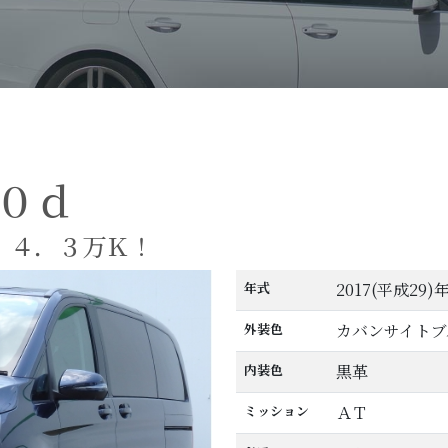
０ｄ
！４．３万Ｋ！
年式
2017(平成29)
外装色
カバンサイトブ
内装色
黒革
ミッション
ＡＴ