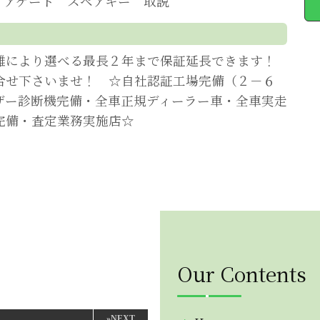
リアゲート スペアキー 取説
離により選べる最長２年まで保証延長できます！
合せ下さいませ！ ☆自社認証工場完備（２－６
ザー診断機完備・全車正規ディーラー車・全車実走
完備・査定業務実施店☆
Our Contents