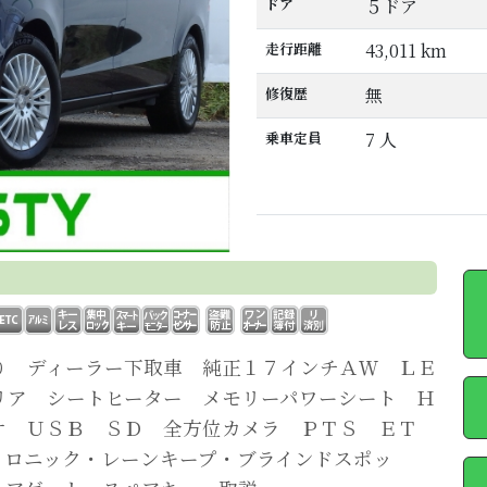
ドア
５ドア
走行距離
43,011 km
修復歴
無
乗車定員
7 人
り ディーラー下取車 純正１７インチＡＷ ＬＥ
リア シートヒーター メモリーパワーシート Ｈ
オ ＵＳＢ ＳＤ 全方位カメラ ＰＴＳ ＥＴ
トロニック・レーンキープ・ブラインドスポッ