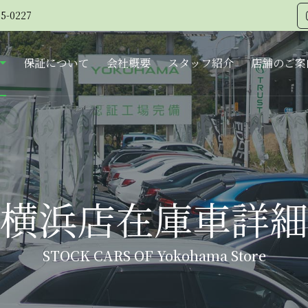
5-0227
保証について
会社概要
スタッフ紹介
店舗のご案
横浜店在庫車詳細
STOCK CARS OF Yokohama Store