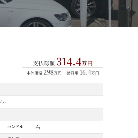
314.4
支払総額
万円
298
16.4
本体価格
万円
諸費用
万円
年
ルー
ハンドル
右