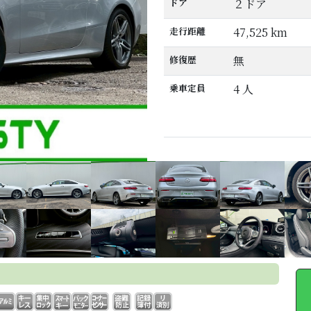
ドア
２ドア
走行距離
47,525 km
修復歴
無
乗車定員
4 人