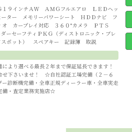
Ｇ１９インチＡＷ ＡＭＧフルエアロ ＬＥＤヘッ
ヒーター メモリーパワーシート ＨＤＤナビ フ
ィオ カープレイ対応 ３６０°カメラ ＰＴＳ
ーダーセーフティＰＫＧ（ディストロニック・ブレ
ドスポット） スペアキー 記録簿 取説
離により選べる最長２年まで保証延長できます！
合せ下さいませ！ ☆自社認証工場完備（２－６
ザー診断機完備・全車正規ディーラー車・全車実走
完備・査定業務実施店☆