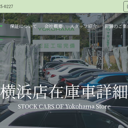
5-0227
保証について
会社概要
スタッフ紹介
店舗のご案
横浜店在庫車詳細
STOCK CARS OF Yokohama Store