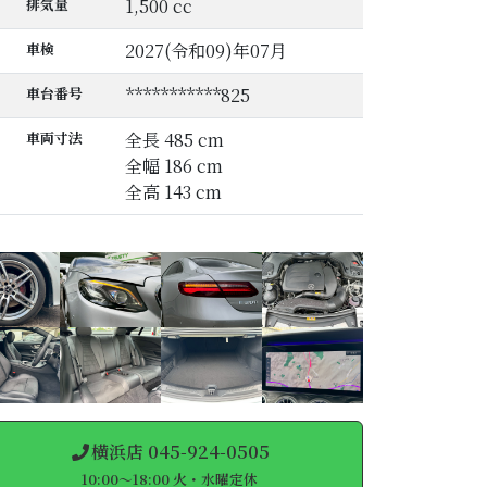
排気量
1,500 cc
車検
2027(令和09)年07月
車台番号
***********825
車両寸法
全長 485 cm
全幅 186 cm
全高 143 cm
横浜店 045-924-0505
10:00～18:00 火・水曜定休