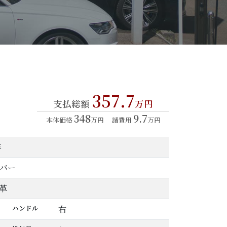
357.7
支払総額
万円
348
9.7
本体価格
万円
諸費用
万円
年
バー
革
ハンドル
右