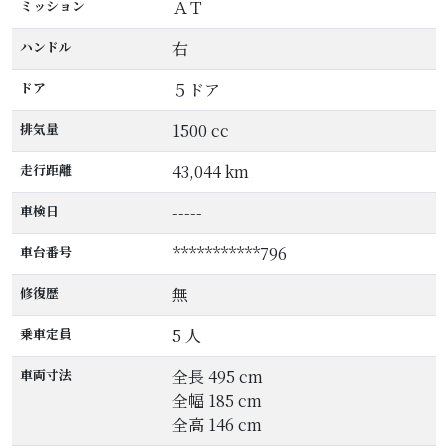
ミッション
ＡＴ
ハンドル
右
ドア
５ドア
排気量
1500 cc
走行距離
43,044 km
車検日
-----
車台番号
***********796
修復歴
無
乗車定員
5 人
車両寸法
全長 495 cm
全幅 185 cm
全高 146 cm