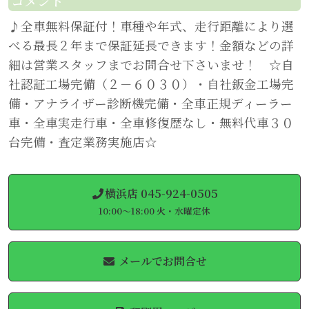
コメント
♪全車無料保証付！車種や年式、走行距離により選
べる最長２年まで保証延長できます！金額などの詳
細は営業スタッフまでお問合せ下さいませ！ ☆自
社認証工場完備（２－６０３０）・自社鈑金工場完
備・アナライザー診断機完備・全車正規ディーラー
車・全車実走行車・全車修復歴なし・無料代車３０
台完備・査定業務実施店☆
横浜店 045-924-0505
10:00～18:00 火・水曜定休
メールでお問合せ