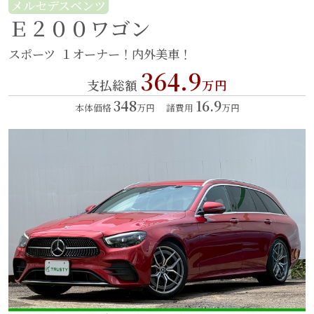
メルセデスベンツ
Ｅ２００ワゴン
スポーツ
１オーナー！内外美車！
364.9
支払総額
万円
348
16.9
本体価格
万円
諸費用
万円