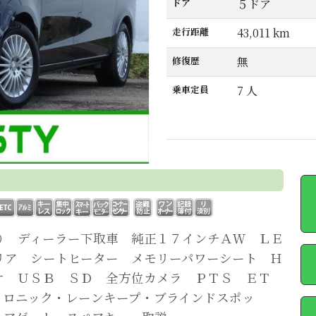
ドア
５ドア
走行距離
43,011 km
修復歴
無
乗車定員
7 人
り ディーラー下取車 純正１７インチＡＷ ＬＥ
リア シートヒーター メモリーパワーシート Ｈ
オ ＵＳＢ ＳＤ 全方位カメラ ＰＴＳ ＥＴ
トロニック・レーンキープ・ブラインドスポッ