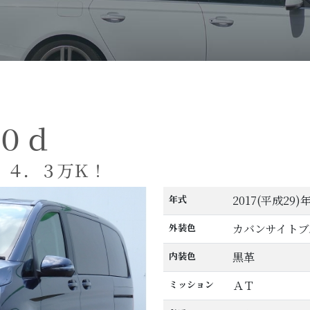
０ｄ
！４．３万Ｋ！
年式
2017(平成29)
外装色
カバンサイトブ
内装色
黒革
ミッション
ＡＴ