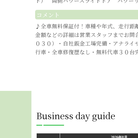
ト） 両側パワースライドドア パワー
コメント
♪全車無料保証付！車種や年式、走行距
金額などの詳細は営業スタッフまでお問
０３０）・自社鈑金工場完備・アナライ
行車・全車修復歴なし・無料代車３０台
Business day guide