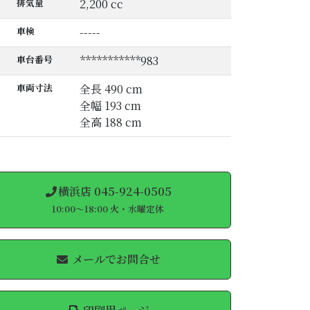
排気量
2,200 cc
車検
-----
車台番号
***********983
車両寸法
全長 490 cm
全幅 193 cm
全高 188 cm
横浜店 045-924-0505
10:00～18:00 火・水曜定休
メールでお問合せ