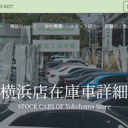
5-0227
保証について
会社概要
スタッフ紹介
店舗のご案
横浜店在庫車詳細
STOCK CARS OF Yokohama Store