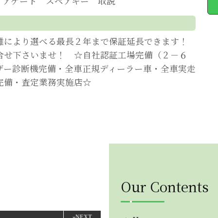
リアゲート スペアキー 取説
離により選べる最長２年まで保証延長できます！
合せ下さいませ！ ☆自社認証工場完備（２－６
ザー診断機完備・全車正規ディーラー車・全車実走
完備・査定業務実施店☆
Our Contents