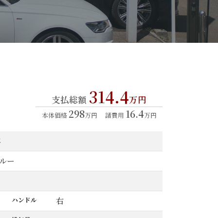
314.4
支払総額
万円
298
16.4
本体価格
万円
諸費用
万円
年
ルー
ハンドル
右