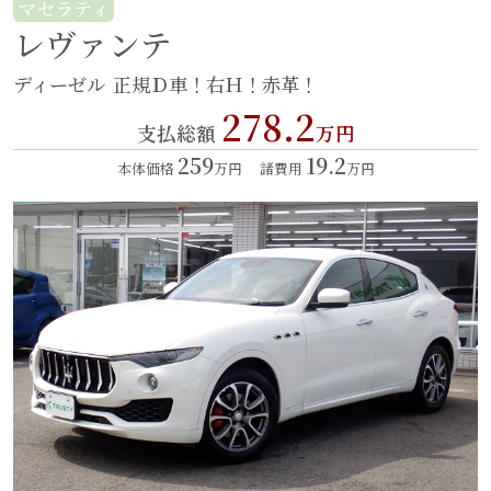
マセラティ
レヴァンテ
ディーゼル
正規Ｄ車！右Ｈ！赤革！
278.2
支払総額
万円
259
19.2
本体価格
万円
諸費用
万円