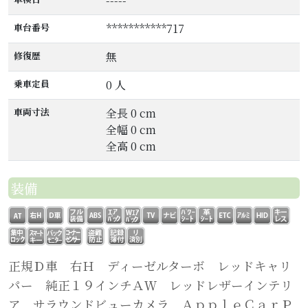
-----
車台番号
***********717
修復歴
無
乗車定員
0 人
車両寸法
全長 0 cm
全幅 0 cm
全高 0 cm
装備
正規Ｄ車 右Ｈ ディーゼルターボ レッドキャリ
パー 純正１９インチＡＷ レッドレザーインテリ
ア サラウンドビューカメラ ＡｐｐｌｅＣａｒＰ