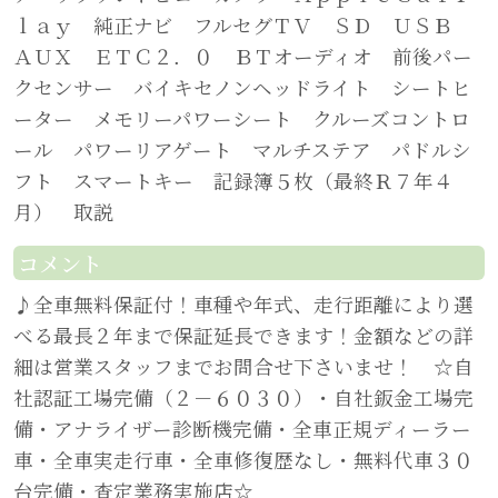
ｌａｙ 純正ナビ フルセグＴＶ ＳＤ ＵＳＢ
ＡＵＸ ＥＴＣ２．０ ＢＴオーディオ 前後パー
クセンサー バイキセノンヘッドライト シートヒ
ーター メモリーパワーシート クルーズコントロ
ール パワーリアゲート マルチステア パドルシ
フト スマートキー 記録簿５枚（最終Ｒ７年４
月） 取説
コメント
♪全車無料保証付！車種や年式、走行距離により選
べる最長２年まで保証延長できます！金額などの詳
細は営業スタッフまでお問合せ下さいませ！ ☆自
社認証工場完備（２－６０３０）・自社鈑金工場完
備・アナライザー診断機完備・全車正規ディーラー
車・全車実走行車・全車修復歴なし・無料代車３０
台完備・査定業務実施店☆