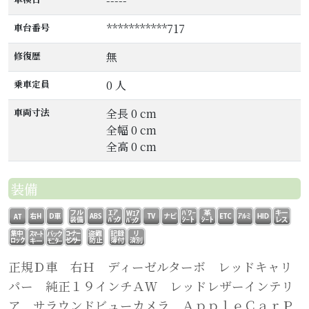
-----
車台番号
***********717
修復歴
無
乗車定員
0 人
車両寸法
全長 0 cm
全幅 0 cm
全高 0 cm
装備
正規Ｄ車 右Ｈ ディーゼルターボ レッドキャリ
パー 純正１９インチＡＷ レッドレザーインテリ
ア サラウンドビューカメラ ＡｐｐｌｅＣａｒＰ