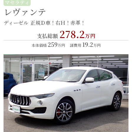
マセラティ
レヴァンテ
ディーゼル
正規Ｄ車！右Ｈ！赤革！
278.2
支払総額
万円
259
19.2
本体価格
万円
諸費用
万円