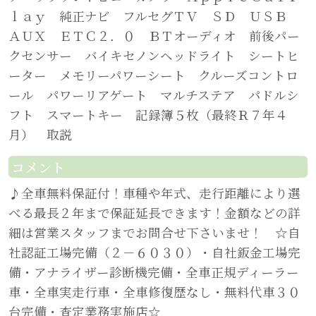
ｌａｙ 純正ナビ フルセグＴＶ ＳＤ ＵＳＢ
ＡＵＸ ＥＴＣ２．０ ＢＴオーディオ 前後パー
クセンサー バイキセノンヘッドライト シートヒ
ーター メモリーパワーシート クルーズコントロ
ール パワーリアゲート マルチステア パドルシ
フト スマートキー 記録簿５枚（最終Ｒ７年４
月） 取説
コメント
♪全車無料保証付！車種や年式、走行距離により選
べる最長２年まで保証延長できます！金額などの詳
細は営業スタッフまでお問合せ下さいませ！ ☆自
社認証工場完備（２－６０３０）・自社鈑金工場完
備・アナライザー診断機完備・全車正規ディーラー
車・全車実走行車・全車修復歴なし・無料代車３０
台完備・査定業務実施店☆