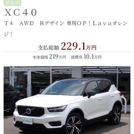
ボルボ
ＸＣ４０
Ｔ４ ＡＷＤ Ｒデザイン
専用ＯＰ！Ｌａｖａオレン
ジ！
229.1
支払総額
万円
219
10.1
本体価格
万円
諸費用
万円