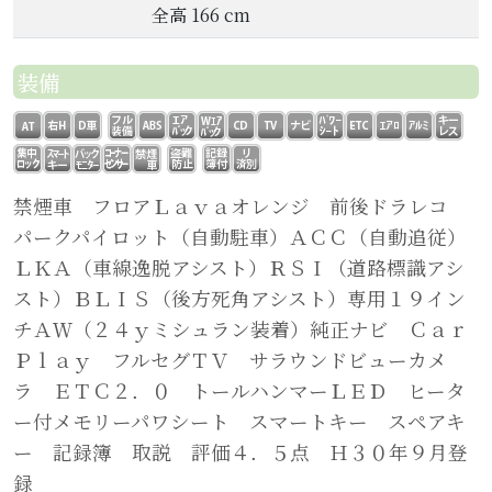
全高 166 cm
装備
禁煙車 フロアＬａｖａオレンジ 前後ドラレコ
パークパイロット（自動駐車）ＡＣＣ（自動追従）
ＬＫＡ（車線逸脱アシスト）ＲＳＩ（道路標識アシ
スト）ＢＬＩＳ（後方死角アシスト）専用１９イン
チＡＷ（２４ｙミシュラン装着）純正ナビ Ｃａｒ
Ｐｌａｙ フルセグＴＶ サラウンドビューカメ
ラ ＥＴＣ２．０ トールハンマーＬＥＤ ヒータ
ー付メモリーパワシート スマートキー スペアキ
ー 記録簿 取説 評価４．５点 Ｈ３０年９月登
録