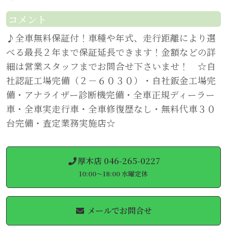
コメント
♪全車無料保証付！車種や年式、走行距離により選
べる最長２年まで保証延長できます！金額などの詳
細は営業スタッフまでお問合せ下さいませ！ ☆自
社認証工場完備（２－６０３０）・自社鈑金工場完
備・アナライザー診断機完備・全車正規ディーラー
車・全車実走行車・全車修復歴なし・無料代車３０
台完備・査定業務実施店☆
厚木店 046-265-0227
10:00～18:00 水曜定休
メールでお問合せ