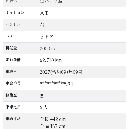
内装色
黒ハーフ革
ミッション
ＡＴ
ハンドル
右
ドア
５ドア
排気量
2000 cc
走行距離
62,710 km
車検日
2027(令和09)年09月
車台番号
***********994
修復歴
無
乗車定員
5 人
車両寸法
全長 442 cm
全幅 187 cm