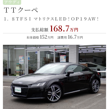
アウディ
ＴＴクーペ
１．８ＴＦＳＩ
マトリクスＬＥＤ！ＯＰ１９ＡＷ！
168.7
支払総額
万円
152
16.7
本体価格
万円
諸費用
万円