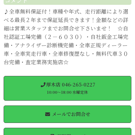
コメント
♪全車無料保証付！車種や年式、走行距離により選
べる最長２年まで保証延長できます！金額などの詳
細は営業スタッフまでお問合せ下さいませ！ ☆自
社認証工場完備（２－６０３０）・自社鈑金工場完
備・アナライザー診断機完備・全車正規ディーラー
車・全車実走行車・全車修復歴なし・無料代車３０
台完備・査定業務実施店☆
厚木店 046-265-0227
10:00～18:00 水曜定休
メールでお問合せ