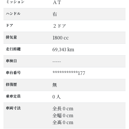
ミッション
ＡＴ
ハンドル
右
ドア
２ドア
排気量
1800 cc
走行距離
69,343 km
車検日
-----
車台番号
***********177
修復歴
無
乗車定員
0 人
車両寸法
全長 0 cm
全幅 0 cm
全高 0 cm