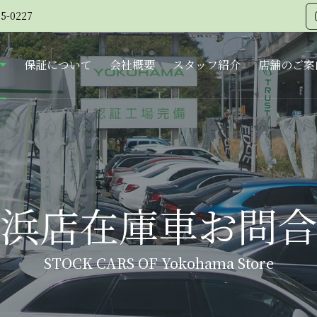
5-0227
保証について
会社概要
スタッフ紹介
店舗のご案
浜店在庫車お問合
STOCK CARS OF Yokohama Store