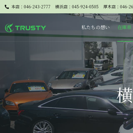
本店：046-243-2777
横浜店：045-924-0505
厚木店：046-26
私たちの想い
在庫車
横