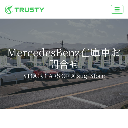
MercedesBenz在庫車お
問合せ
STOCK CARS OF Atsugi Store