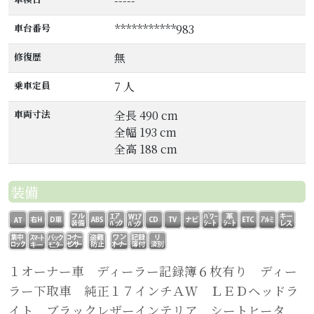
-----
車台番号
***********983
修復歴
無
乗車定員
7 人
車両寸法
全長 490 cm
全幅 193 cm
全高 188 cm
装備
１オーナー車 ディーラー記録簿６枚有り ディー
ラー下取車 純正１７インチＡＷ ＬＥＤヘッドラ
イト ブラックレザーインテリア シートヒータ