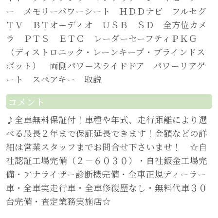
ー メモリーパワーシート ＨＤＤナビ フルセグ
ＴＶ ＢＴオーディオ ＵＳＢ ＳＤ 全方位カメ
ラ ＰＴＳ ＥＴＣ レーダーセーフティＰＫＧ
（ディストロニック・レーンキープ・ブラインドス
ポット） 両側パワースライドドア パワーリアゲ
ート スペアキー 取説
コメント
♪全車無料保証付！車種や年式、走行距離により選
べる最長２年まで保証延長できます！金額などの詳
細は営業スタッフまでお問合せ下さいませ！ ☆自
社認証工場完備（２－６０３０）・自社鈑金工場完
備・アナライザー診断機完備・全車正規ディーラー
車・全車実走行車・全車修復歴なし・無料代車３０
台完備・査定業務実施店☆