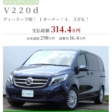
メルセデスベンツ
Ｖ２２０ｄ
ディーラー下取！
１オーナー！４．３万Ｋ！
314.4
支払総額
万円
298
16.4
本体価格
万円
諸費用
万円