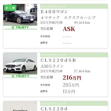
メルセデスベンツ
新入庫
Ｅ４００ワゴン
４マチック エクスクルーシブ
2017(平成29)年
49,164 km
ASK
支払総額
-----
本体価格
-----
諸費用
メルセデスベンツ
ＣＬＳ２２０ｄＳＢ
ＡＭＧライン
2017(平成29)年
57,464 km
216
支払総額
万円
205
万円
本体価格
11
万円
諸費用
メルセデスベンツ
ＣＬＳ２２０ｄ