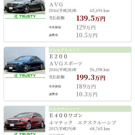
ＡＶＧ
2016(平成28)年
65,691 km
139.5
支払総額
万円
129
万円
本体価格
10.5
万円
諸費用
メルセデスベンツ
Ｅ２００
ＡＶＧスポーツ
2016(平成28)年
56,198 km
199.3
支払総額
万円
189
万円
本体価格
10.3
万円
諸費用
メルセデスベンツ
Ｅ４００ワゴン
４マチック エクスクルーシブ
2017(平成29)年
68,765 km