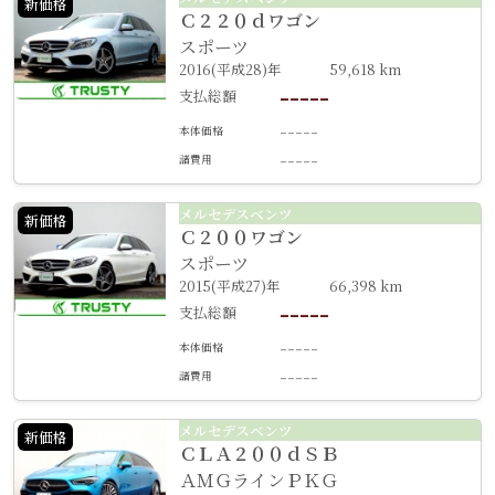
新価格
Ｃ２２０ｄワゴン
スポーツ
2016(平成28)年
59,618 km
-----
支払総額
-----
本体価格
-----
諸費用
メルセデスベンツ
新価格
Ｃ２００ワゴン
スポーツ
2015(平成27)年
66,398 km
-----
支払総額
-----
本体価格
-----
諸費用
メルセデスベンツ
新価格
ＣＬＡ２００ｄＳＢ
ＡＭＧラインＰＫＧ