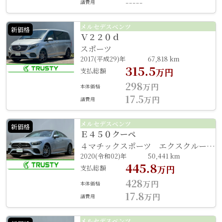
-----
諸費用
メルセデスベンツ
新価格
Ｖ２２０ｄ
スポーツ
2017(平成29)年
67,818 km
315.5
支払総額
万円
298
万円
本体価格
17.5
万円
諸費用
メルセデスベンツ
新価格
Ｅ４５０クーペ
４マチックスポーツ エクスクルーシブ
2020(令和02)年
50,441 km
445.8
支払総額
万円
428
万円
本体価格
17.8
万円
諸費用
メルセデスベンツ