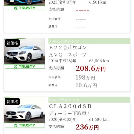
2025(令和07)年
6,501 km
-----
支払総額
-----
本体価格
-----
諸費用
メルセデスベンツ
新価格
Ｅ２２０ｄワゴン
ＡＶＧ スポーツ
2016(平成28)年
63,006 km
208.6
支払総額
万円
198
万円
本体価格
10.6
万円
諸費用
メルセデスベンツ
新価格
ＣＬＡ２００ｄＳＢ
ディーラー下取車！
2020(令和02)年
61,680 km
236
支払総額
万円