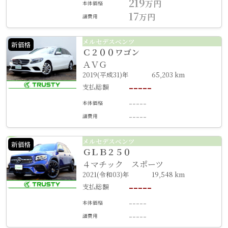
219
万円
本体価格
17
万円
諸費用
メルセデスベンツ
新価格
Ｃ２００ワゴン
ＡＶＧ
2019(平成31)年
65,203 km
-----
支払総額
-----
本体価格
-----
諸費用
メルセデスベンツ
新価格
ＧＬＢ２５０
４マチック スポーツ
2021(令和03)年
19,548 km
-----
支払総額
-----
本体価格
-----
諸費用