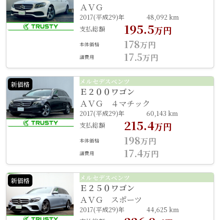
ＡＶＧ
2017(平成29)年
48,092 km
195.5
支払総額
万円
178
万円
本体価格
17.5
万円
諸費用
メルセデスベンツ
新価格
Ｅ２００ワゴン
ＡＶＧ ４マチック
2017(平成29)年
60,143 km
215.4
支払総額
万円
198
万円
本体価格
17.4
万円
諸費用
メルセデスベンツ
新価格
Ｅ２５０ワゴン
ＡＶＧ スポーツ
2017(平成29)年
44,625 km