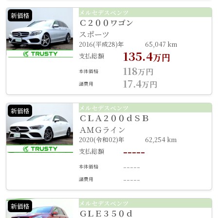
メルセデスベンツ
新価格
Ｃ２００ワゴン
スポーツ
2016(平成28)年
65,047 km
135.4
支払総額
万円
118
万円
本体価格
17.4
万円
諸費用
メルセデスベンツ
新価格
ＣＬＡ２００ｄＳＢ
ＡＭＧライン
2020(令和02)年
62,254 km
-----
支払総額
-----
本体価格
-----
諸費用
メルセデスベンツ
新価格
ＧＬＥ３５０ｄ