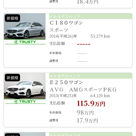
18.4
万円
諸費用
メルセデスベンツ
新価格
Ｃ１８０ワゴン
スポーツ
2014(平成26)年
53,279 km
-----
支払総額
-----
本体価格
-----
諸費用
メルセデスベンツ
新価格
Ｅ２５０ワゴン
ＡＶＧ ＡＭＧスポーツＰＫＧ
2013(平成25)年
64,120 km
115.9
支払総額
万円
98
万円
本体価格
17.9
万円
諸費用
メルセデスベンツ