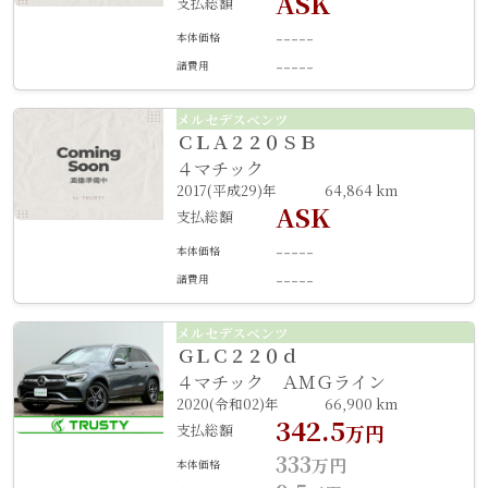
ASK
支払総額
-----
本体価格
-----
諸費用
メルセデスベンツ
ＣＬＡ２２０ＳＢ
４マチック
2017(平成29)年
64,864 km
ASK
支払総額
-----
本体価格
-----
諸費用
メルセデスベンツ
ＧＬＣ２２０ｄ
４マチック ＡＭＧライン
2020(令和02)年
66,900 km
342.5
支払総額
万円
333
万円
本体価格