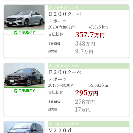
メルセデスベンツ
Ｅ２００クーペ
スポーツ
2020(令和02)年
47,525 km
357.7
支払総額
万円
348
万円
本体価格
9.7
万円
諸費用
メルセデスベンツ
Ｅ２００クーペ
スポーツ
2018(平成30)年
55,582 km
295
支払総額
万円
278
万円
本体価格
17
万円
諸費用
メルセデスベンツ
Ｖ２２０ｄ