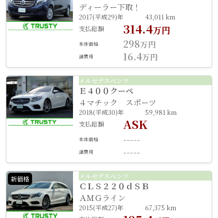
ディーラー下取！
2017(平成29)年
43,011 km
314.4
支払総額
万円
298
万円
本体価格
16.4
万円
諸費用
メルセデスベンツ
Ｅ４００クーペ
４マチック スポーツ
2018(平成30)年
59,981 km
ASK
支払総額
-----
本体価格
-----
諸費用
メルセデスベンツ
新価格
ＣＬＳ２２０ｄＳＢ
ＡＭＧライン
2015(平成27)年
67,375 km