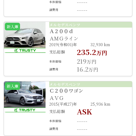
-----
本体価格
-----
諸費用
メルセデスベンツ
新入庫
Ａ２００ｄ
ＡＭＧライン
2019(令和01)年
32,930 km
235.2
支払総額
万円
219
万円
本体価格
16.2
万円
諸費用
メルセデスベンツ
新入庫
Ｃ２００ワゴン
ＡＶＧ
2015(平成27)年
25,936 km
ASK
支払総額
-----
本体価格
-----
諸費用