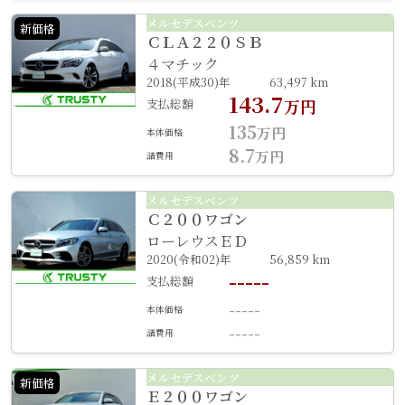
メルセデスベンツ
新価格
ＣＬＡ２２０ＳＢ
４マチック
2018(平成30)年
63,497 km
143.7
支払総額
万円
135
万円
本体価格
8.7
万円
諸費用
メルセデスベンツ
Ｃ２００ワゴン
ローレウスＥＤ
2020(令和02)年
56,859 km
-----
支払総額
-----
本体価格
-----
諸費用
メルセデスベンツ
新価格
Ｅ２００ワゴン