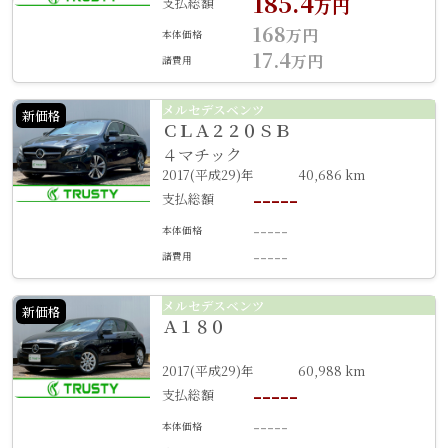
185.4
支払総額
万円
168
万円
本体価格
17.4
万円
諸費用
メルセデスベンツ
新価格
ＣＬＡ２２０ＳＢ
４マチック
2017(平成29)年
40,686 km
-----
支払総額
-----
本体価格
-----
諸費用
メルセデスベンツ
新価格
Ａ１８０
2017(平成29)年
60,988 km
-----
支払総額
-----
本体価格