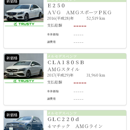
新価格
Ｅ２５０
ＡＶＧ ＡＭＧスポーツＰＫＧ
2016(平成28)年
52,519 km
-----
支払総額
-----
本体価格
-----
諸費用
メルセデスベンツ
新価格
ＣＬＡ１８０ＳＢ
ＡＭＧスタイル
2017(平成29)年
31,960 km
-----
支払総額
-----
本体価格
-----
諸費用
メルセデスベンツ
新価格
ＧＬＣ２２０ｄ
４マチック ＡＭＧライン