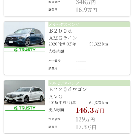
348
万円
本体価格
16.9
万円
諸費用
メルセデスベンツ
Ｂ２００ｄ
ＡＭＧライン
2020(令和02)年
53,322 km
-----
支払総額
-----
本体価格
-----
諸費用
メルセデスベンツ
Ｅ２２０ｄワゴン
ＡＶＧ
2015(平成27)年
62,373 km
146.3
支払総額
万円
129
万円
本体価格
17.3
万円
諸費用