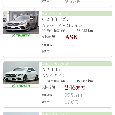
9.5
万円
諸費用
メルセデスベンツ
Ｃ２００ワゴン
ＡＶＧ ＡＭＧライン
2019(令和01)年
58,233 km
ASK
支払総額
-----
本体価格
-----
諸費用
メルセデスベンツ
Ａ２００ｄ
ＡＭＧライン
2019(令和01)年
19,587 km
246
支払総額
万円
229
万円
本体価格
17
万円
諸費用
メルセデスベンツ