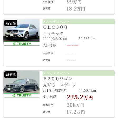
99
万円
本体価格
18.2
万円
諸費用
メルセデスベンツ
新価格
ＧＬＣ３００
４マチック
2020(令和02)年
52,535 km
-----
支払総額
-----
本体価格
-----
諸費用
メルセデスベンツ
新価格
Ｅ２００ワゴン
ＡＶＧ スポーツ
2017(平成29)年
44,507 km
225.2
支払総額
万円
208
万円
本体価格
17.2
万円
諸費用