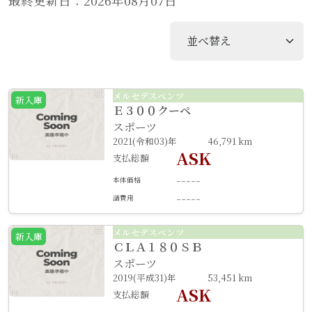
最終更新日：2026年08月07日
メルセデスベンツ
新入庫
Ｅ３００クーペ
スポーツ
2021(令和03)年
46,791 km
ASK
支払総額
-----
本体価格
-----
諸費用
メルセデスベンツ
新入庫
ＣＬＡ１８０ＳＢ
スポーツ
2019(平成31)年
53,451 km
ASK
支払総額