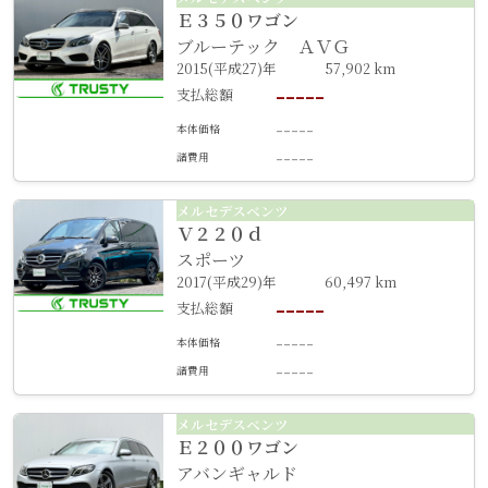
Ｅ３５０ワゴン
ブルーテック ＡＶＧ
2015(平成27)年
57,902 km
-----
支払総額
-----
本体価格
-----
諸費用
メルセデスベンツ
Ｖ２２０ｄ
スポーツ
2017(平成29)年
60,497 km
-----
支払総額
-----
本体価格
-----
諸費用
メルセデスベンツ
Ｅ２００ワゴン
アバンギャルド