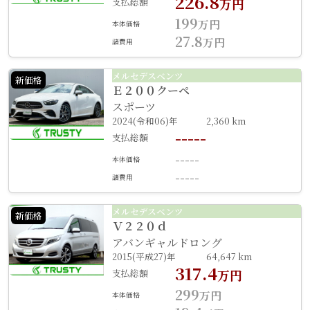
226.8
支払総額
万円
199
万円
本体価格
27.8
万円
諸費用
メルセデスベンツ
新価格
Ｅ２００クーペ
スポーツ
2024(令和06)年
2,360 km
-----
支払総額
-----
本体価格
-----
諸費用
メルセデスベンツ
新価格
Ｖ２２０ｄ
アバンギャルドロング
2015(平成27)年
64,647 km
317.4
支払総額
万円
299
万円
本体価格