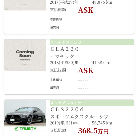
2017(平成29)年
48,876 km
ASK
支払総額
-----
本体価格
-----
諸費用
メルセデスベンツ
ＧＬＡ２２０
４マチック
2018(平成30)年
41,587 km
ASK
支払総額
-----
本体価格
-----
諸費用
メルセデスベンツ
ＣＬＳ２２０ｄ
スポーツエクスクルーシブ
2019(平成31)年
58,745 km
368.5
支払総額
万円