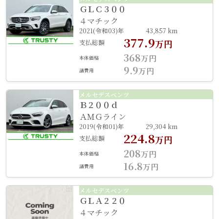
ＧＬＣ３００
４マチック
2021(令和03)年
43,857 km
377.9
支払総額
万円
368
万円
本体価格
9.9
万円
諸費用
メルセデスベンツ
Ｂ２００ｄ
ＡＭＧライン
2019(令和01)年
29,304 km
224.8
支払総額
万円
208
万円
本体価格
16.8
万円
諸費用
メルセデスベンツ
ＧＬＡ２２０
４マチック