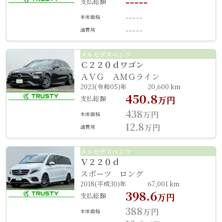
-----
支払総額
-----
本体価格
-----
諸費用
メルセデスベンツ
Ｃ２２０ｄワゴン
ＡＶＧ ＡＭＧライン
2023(令和05)年
20,600 km
450.8
支払総額
万円
438
万円
本体価格
12.8
万円
諸費用
メルセデスベンツ
Ｖ２２０ｄ
スポーツ ロング
2018(平成30)年
67,001 km
398.6
支払総額
万円
388
万円
本体価格