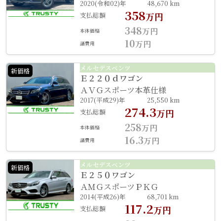
2020(令和02)年
48,670 km
358
支払総額
万円
348
万円
本体価格
10
万円
諸費用
メルセデスベンツ
新価格
Ｅ２２０ｄワゴン
ＡＶＧスポーツ本革仕様
2017(平成29)年
25,550 km
274.3
支払総額
万円
258
万円
本体価格
16.3
万円
諸費用
メルセデスベンツ
新価格
Ｅ２５０ワゴン
ＡＭＧスポーツＰＫＧ
2014(平成26)年
68,701 km
117.2
支払総額
万円