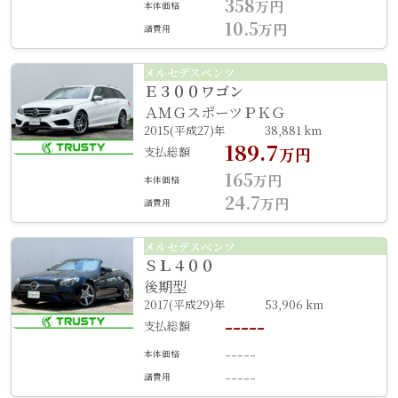
358
万円
本体価格
10.5
万円
諸費用
メルセデスベンツ
Ｅ３００ワゴン
ＡＭＧスポーツＰＫＧ
2015(平成27)年
38,881 km
189.7
支払総額
万円
165
万円
本体価格
24.7
万円
諸費用
メルセデスベンツ
ＳＬ４００
後期型
2017(平成29)年
53,906 km
-----
支払総額
-----
本体価格
-----
諸費用