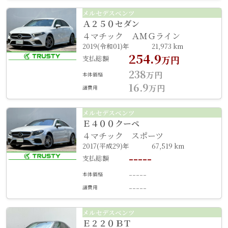
メルセデスベンツ
Ａ２５０セダン
４マチック ＡＭＧライン
2019(令和01)年
21,973 km
254.9
支払総額
万円
238
万円
本体価格
16.9
万円
諸費用
メルセデスベンツ
Ｅ４００クーペ
４マチック スポーツ
2017(平成29)年
67,519 km
-----
支払総額
-----
本体価格
-----
諸費用
メルセデスベンツ
Ｅ２２０ＢＴ