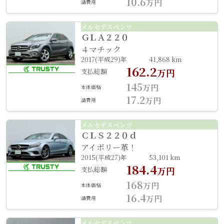
10.6
万円
諸費用
メルセデスベンツ
ＧＬＡ２２０
４マチック
2017(平成29)年
41,868 km
162.2
支払総額
万円
145
万円
本体価格
17.2
万円
諸費用
メルセデスベンツ
ＣＬＳ２２０ｄ
アイボリー革！
2015(平成27)年
53,101 km
184.4
支払総額
万円
168
万円
本体価格
16.4
万円
諸費用
メルセデスベンツ