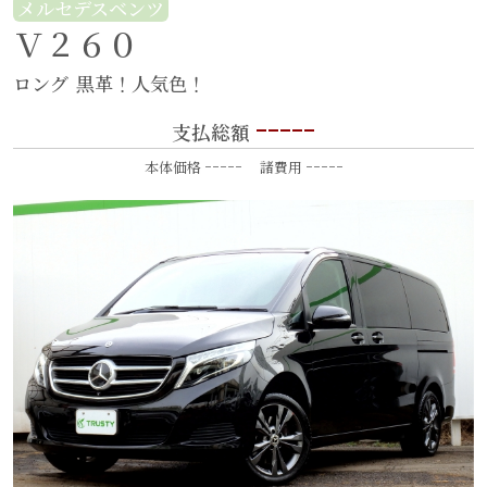
メルセデスベンツ
Ｖ２６０
ロング
黒革！人気色！
-----
支払総額
-----
-----
本体価格
諸費用