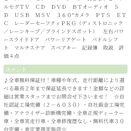
ルセグＴＶ ＣＤ ＤＶＤ ＢＴオーディオ Ｓ
Ｄ ＵＳＢ ＭＳＶ ３６０°カメラ ＰＴＳ ＥＴ
Ｃ レーダーセーフティＰＫＧ（ディストロニック
／レーンキープ／ブラインドスポット） 左右パワ
ースライドドア パワーリアゲート パドルシフ
ト マルチステア スペアキー 記録簿 取説 評
価４点
コメント
♪全車無料保証付！車種や年式、走行距離により選
べる最長２年まで保証延長できます！金額などの詳
細は営業スタッフまでお問合せ下さいませ！ ☆自
社認証工場完備（２－６０３０）・自社鈑金工場完
備・アナライザー診断機完備・全車正規ディーラー
車・全車実走行車・全車修復歴なし・無料代車３０
台完備・査定業務実施店☆