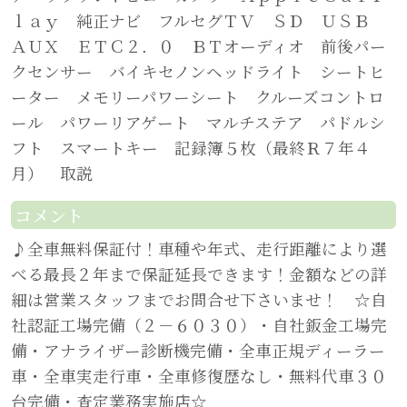
ｌａｙ 純正ナビ フルセグＴＶ ＳＤ ＵＳＢ
ＡＵＸ ＥＴＣ２．０ ＢＴオーディオ 前後パー
クセンサー バイキセノンヘッドライト シートヒ
ーター メモリーパワーシート クルーズコントロ
ール パワーリアゲート マルチステア パドルシ
フト スマートキー 記録簿５枚（最終Ｒ７年４
月） 取説
コメント
♪全車無料保証付！車種や年式、走行距離により選
べる最長２年まで保証延長できます！金額などの詳
細は営業スタッフまでお問合せ下さいませ！ ☆自
社認証工場完備（２－６０３０）・自社鈑金工場完
備・アナライザー診断機完備・全車正規ディーラー
車・全車実走行車・全車修復歴なし・無料代車３０
台完備・査定業務実施店☆