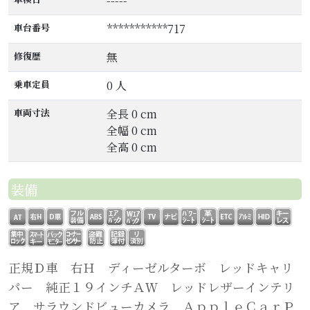
-----
車台番号
***********717
修復歴
無
乗車定員
0 人
車両寸法
全長 0 cm
全幅 0 cm
全高 0 cm
装備
正規Ｄ車 右Ｈ ディーゼルターボ レッドキャリ
パー 純正１９インチＡＷ レッドレザーインテリ
ア サラウンドビューカメラ ＡｐｐｌｅＣａｒＰ