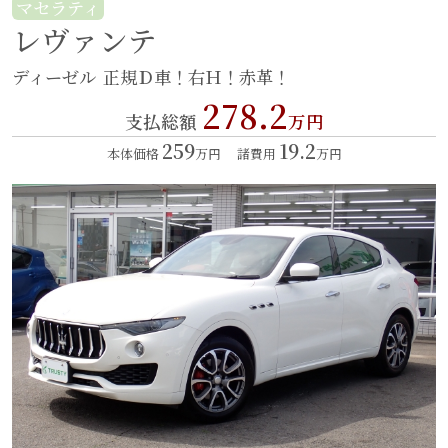
マセラティ
レヴァンテ
ディーゼル
正規Ｄ車！右Ｈ！赤革！
278.2
支払総額
万円
259
19.2
本体価格
万円
諸費用
万円