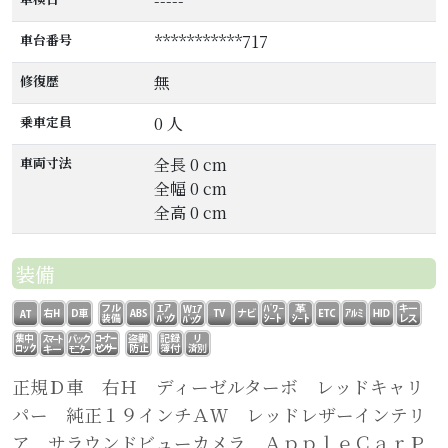
-----
車台番号
***********717
修復歴
無
乗車定員
0 人
車両寸法
全長 0 cm
全幅 0 cm
全高 0 cm
装備
正規Ｄ車 右Ｈ ディーゼルターボ レッドキャリ
パー 純正１９インチＡＷ レッドレザーインテリ
ア サラウンドビューカメラ ＡｐｐｌｅＣａｒＰ