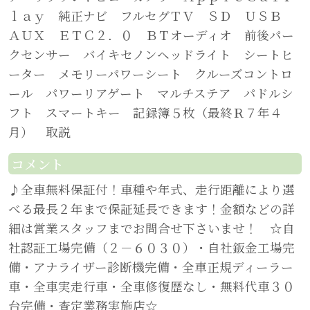
ｌａｙ 純正ナビ フルセグＴＶ ＳＤ ＵＳＢ
ＡＵＸ ＥＴＣ２．０ ＢＴオーディオ 前後パー
クセンサー バイキセノンヘッドライト シートヒ
ーター メモリーパワーシート クルーズコントロ
ール パワーリアゲート マルチステア パドルシ
フト スマートキー 記録簿５枚（最終Ｒ７年４
月） 取説
コメント
♪全車無料保証付！車種や年式、走行距離により選
べる最長２年まで保証延長できます！金額などの詳
細は営業スタッフまでお問合せ下さいませ！ ☆自
社認証工場完備（２－６０３０）・自社鈑金工場完
備・アナライザー診断機完備・全車正規ディーラー
車・全車実走行車・全車修復歴なし・無料代車３０
台完備・査定業務実施店☆