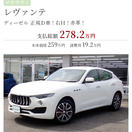
マセラティ
レヴァンテ
ディーゼル
正規Ｄ車！右Ｈ！赤革！
278.2
支払総額
万円
259
19.2
本体価格
万円
諸費用
万円