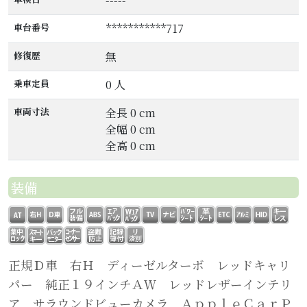
-----
車台番号
***********717
修復歴
無
乗車定員
0 人
車両寸法
全長 0 cm
全幅 0 cm
全高 0 cm
装備
正規Ｄ車 右Ｈ ディーゼルターボ レッドキャリ
パー 純正１９インチＡＷ レッドレザーインテリ
ア サラウンドビューカメラ ＡｐｐｌｅＣａｒＰ