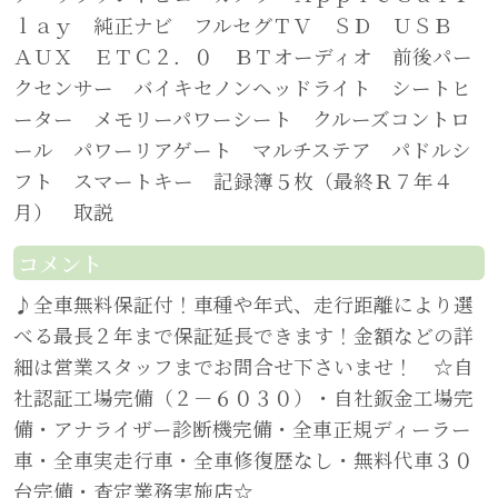
ｌａｙ 純正ナビ フルセグＴＶ ＳＤ ＵＳＢ
ＡＵＸ ＥＴＣ２．０ ＢＴオーディオ 前後パー
クセンサー バイキセノンヘッドライト シートヒ
ーター メモリーパワーシート クルーズコントロ
ール パワーリアゲート マルチステア パドルシ
フト スマートキー 記録簿５枚（最終Ｒ７年４
月） 取説
コメント
♪全車無料保証付！車種や年式、走行距離により選
べる最長２年まで保証延長できます！金額などの詳
細は営業スタッフまでお問合せ下さいませ！ ☆自
社認証工場完備（２－６０３０）・自社鈑金工場完
備・アナライザー診断機完備・全車正規ディーラー
車・全車実走行車・全車修復歴なし・無料代車３０
台完備・査定業務実施店☆