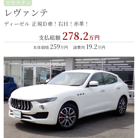
マセラティ
レヴァンテ
ディーゼル
正規Ｄ車！右Ｈ！赤革！
278.2
支払総額
万円
259
19.2
本体価格
万円
諸費用
万円