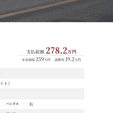
278.2
支払総額
万円
259
19.2
本体価格
万円
諸費用
万円
年
イト）
ハンドル
右