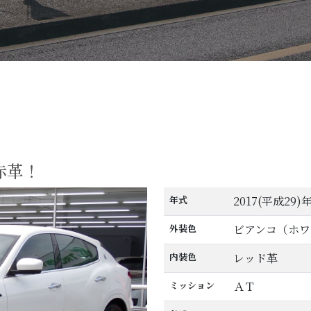
テ
赤革！
年式
2017(平成29)
外装色
ビアンコ（ホワ
内装色
レッド革
ミッション
ＡＴ