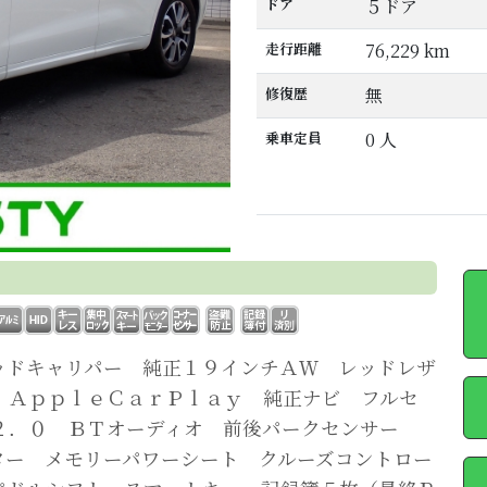
ドア
５ドア
走行距離
76,229 km
修復歴
無
乗車定員
0 人
ッドキャリパー 純正１９インチＡＷ レッドレザ
 ＡｐｐｌｅＣａｒＰｌａｙ 純正ナビ フルセ
２．０ ＢＴオーディオ 前後パークセンサー
ター メモリーパワーシート クルーズコントロー