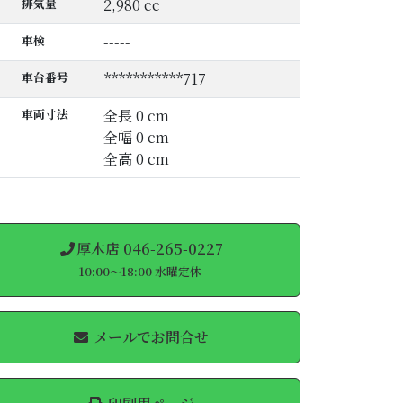
排気量
2,980 cc
車検
-----
車台番号
***********717
車両寸法
全長 0 cm
全幅 0 cm
全高 0 cm
厚木店 046-265-0227
10:00～18:00 水曜定休
メールでお問合せ