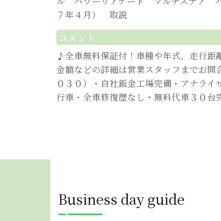
ル パワーリアゲート マルチステア 
７年４月） 取説
コメント
♪全車無料保証付！車種や年式、走行距
金額などの詳細は営業スタッフまでお問
０３０）・自社鈑金工場完備・アナライ
行車・全車修復歴なし・無料代車３０台
Business day guide