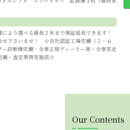
パドルシフト スマートキー 記録簿５枚（最終Ｒ
離により選べる最長２年まで保証延長できます！
合せ下さいませ！ ☆自社認証工場完備（２－６
ザー診断機完備・全車正規ディーラー車・全車実走
完備・査定業務実施店☆
Our Contents