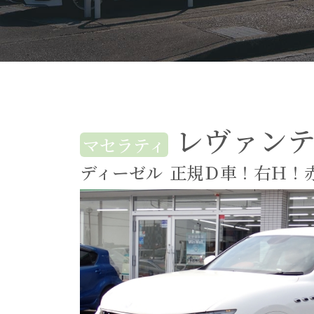
レヴァン
マセラティ
ディーゼル
正規Ｄ車！右Ｈ！