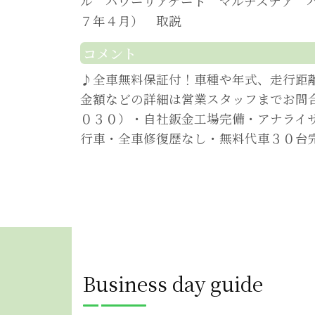
ル パワーリアゲート マルチステア 
７年４月） 取説
コメント
♪全車無料保証付！車種や年式、走行距
金額などの詳細は営業スタッフまでお問
０３０）・自社鈑金工場完備・アナライ
行車・全車修復歴なし・無料代車３０台
Business day guide