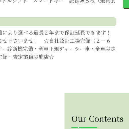
パドルシフト スマートキー 記録簿５枚（最終Ｒ
離により選べる最長２年まで保証延長できます！
合せ下さいませ！ ☆自社認証工場完備（２－６
ザー診断機完備・全車正規ディーラー車・全車実走
完備・査定業務実施店☆
Our Contents