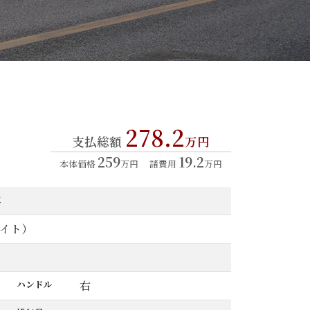
278.2
支払総額
万円
259
19.2
本体価格
万円
諸費用
万円
年
イト）
ハンドル
右