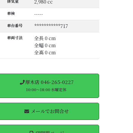
排気量
2,980 cc
車検
-----
車台番号
***********717
車両寸法
全長 0 cm
全幅 0 cm
全高 0 cm
厚木店 046-265-0227
10:00～18:00 水曜定休
メールでお問合せ