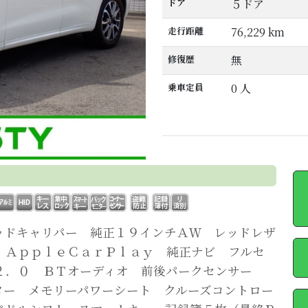
ドア
５ドア
走行距離
76,229 km
修復歴
無
乗車定員
0 人
ッドキャリパー 純正１９インチＡＷ レッドレザ
 ＡｐｐｌｅＣａｒＰｌａｙ 純正ナビ フルセ
２．０ ＢＴオーディオ 前後パークセンサー
ター メモリーパワーシート クルーズコントロー