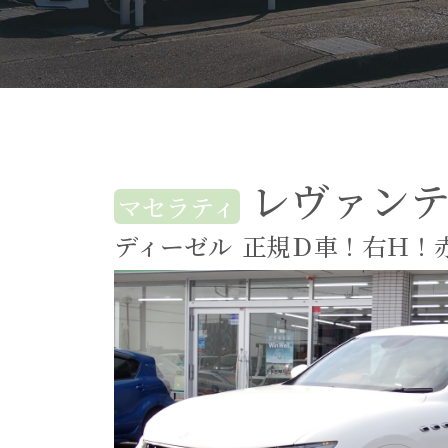
レヴァン
マセラティ
ディーゼル
正規Ｄ車！右Ｈ！