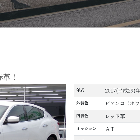
テ
赤革！
年式
2017(平成29)
外装色
ビアンコ（ホワ
内装色
レッド革
ミッション
ＡＴ