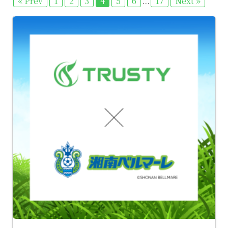
...
« Prev
1
2
3
4
5
6
17
Next »